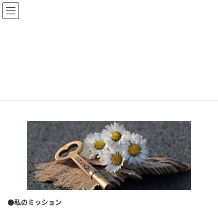
コ
ナ
ン
ビ
テ
ゲ
ン
ー
ツ
シ
へ
ョ
ご挨拶
ス
ン
キ
に
ッ
移
プ
動
HOME
ご挨拶
●私のミッション